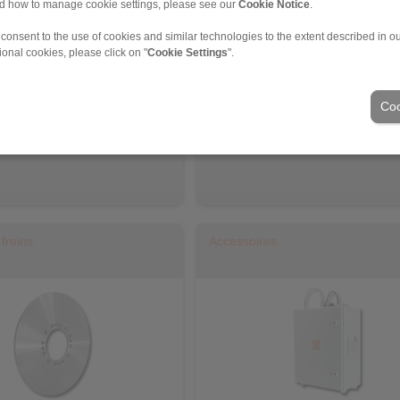
nd how to manage cookie settings, please see our
Cookie Notice
.
 consent to the use of cookies and similar technologies to the extent described in o
ional cookies, please click on "
Cookie Settings
".
Coo
age contrôlé
serrage par ressort
desserrage hydraulique ou pneuma
freins
Accessoires