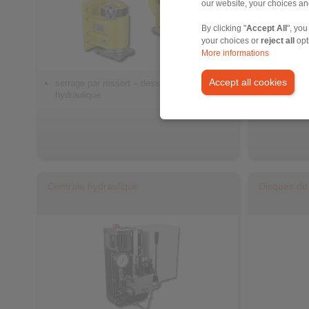
our website, your choices a
By clicking "
Accept All
", you
your choices or
reject all
opt
More informations
Accept all cookies
serrage par ressort – desserrage
pour frein
hydraulique
Centrale hydraulique
Disques de 