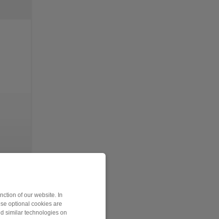
ction of our website. In
ese optional cookies are
nd similar technologies on