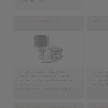
Moment d'inertie
Pinces de Freins Industriels
Pinces de f
serrage par ressort – desserrage
serrage pa
pneumatique / hydraulique / manuel
électroma
serrage pneumatique – desserrage par
serrage él
ressort
par ressor
serrage manuel – desserrage manuel
Freins à Disque à Serrage Hydraulique
Freins élec