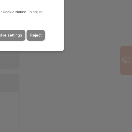
ur
Cookie Notice
. To adjust
kie settings
Reject
tique