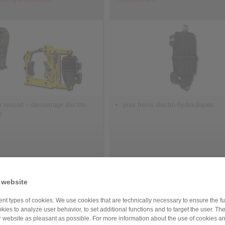
r ressort – desserrage électro-
pour freins électro-hydrauliques
e
 contrôle
Bloqueurs de tige
 website
nt types of cookies. We use cookies that are technically necessary to ensure the fun
kies to analyze user behavior, to set additional functions and to target the user. Th
ur website as pleasant as possible. For more information about the use of cookies a