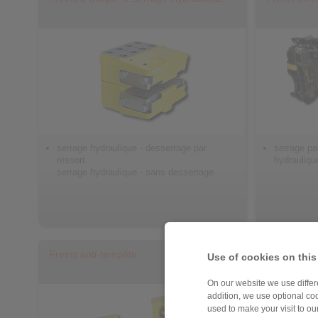
serrage hydraulique - desserrage par
serrage pa
ressort
hydrauliqu
serrage hydraulique - sans desserrage
Freins anti-tempête
Système de
Use of cookies on this
On our website we use differe
addition, we use optional coo
used to make your visit to o