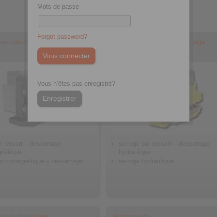
Mots de passe
Forgot password?
rein électromagnétiques
Freins à Disque à Desserrage
Hydraulique
Vous n’êtes pas enregistré?
Enregistrer
r ressort – desserrage
serrage par ressort – desserrage
gnétique
hydraulique
ectromagnétique – desserrage
serrage hydraulique
t
tro-hydrauliques
Actionneurs