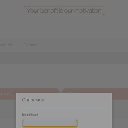
eautés
Contact
es CAO
Demande technique
Connexion
Demande technique
Identifiant