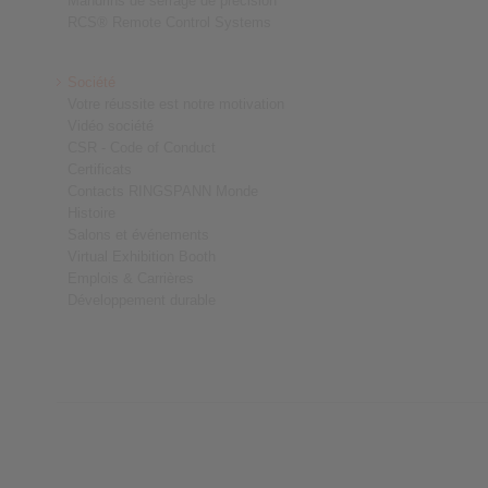
Mandrins de serrage de précision
RCS® Remote Control Systems
Société
Votre réussite est notre motivation
Vidéo société
CSR - Code of Conduct
Certificats
Contacts RINGSPANN Monde
Histoire
Salons et événements
Virtual Exhibition Booth
Emplois & Carrières
Développement durable