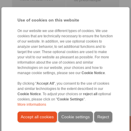
Use of cookies on this website
On our website we use different types of cookies. We use
Freins sur
Accessoires
cookies that are technically necessary to ensure the function
commande
of our website. In addition, we use optional cookies to
analyze user behavior, to set additional functions and to
target the user. These optional cookies are used to make
your visit to our website as pleasant as possible. For more
information about the use of cookies and similar
technologies on our website, your choices and how to
manage cookie settings, please see our
Cookie Notice
.
By clicking "
Accept All
", you consent to the use of cookies
and similar technologies to the extent described in our
Cookie Notice
. To adjust your choices or
reject all
optional
Version spéciale pour
Coffret pneumatique
cookies, please click on "
Cookie Settings
".
taille 030
Câble de traction
More informations
Ne pas utiliser pour
nouvelle construction
Accept all cookies
Cookie settings
Reject