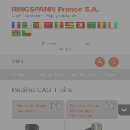
Nous fournissons les pays suivants:
FR
|
EN
Menu
Service
>
Téléchargement
>
Modeles CAO
>
Freins
Modèles CAO: Freins
Pinces de Freins
Freins à Disque à
Industriels
Desserrage
Hydraulique