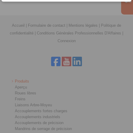
Accueil
|
Formulaire de contact
|
Mentions légales
|
Politique de
confidentialité
|
Conditions Générales Professionnelles D'Affaires
|
Connexion
Produits
Aperçu
Roues libres
Freins
Liaisons Arbre-Moyeu
Accouplements fortes charges
Accouplements industriels
Accouplements de précision
Mandrins de serrage de précision