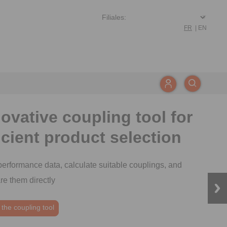
FR
|
EN
ovative coupling tool for
icient product selection
performance data, calculate suitable couplings, and
e them directly
 the video
 the coupling tool
 the press article
 the press article