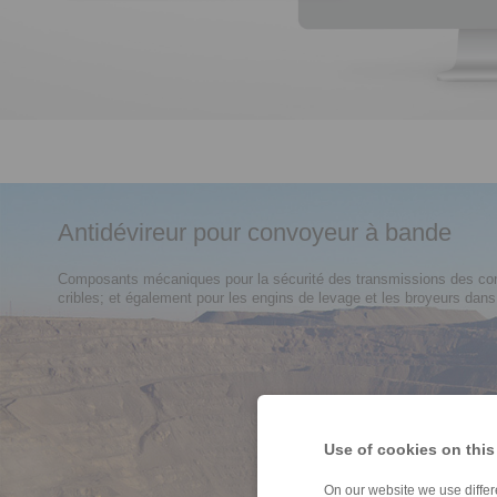
Antidévireur pour convoyeur à bande
Composants mécaniques pour la sécurité des transmissions des conv
cribles; et également pour les engins de levage et les broyeurs dan
Use of cookies on this
On our website we use differe