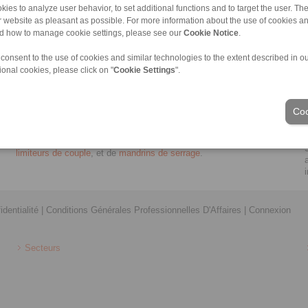
kies to analyze user behavior, to set additional functions and to target the user. Th
ur website as pleasant as possible. For more information about the use of cookies a
nd how to manage cookie settings, please see our
Cookie Notice
.
 consent to the use of cookies and similar technologies to the extent described in o
niques
ional cookies, please click on "
Cookie Settings
".
Concepteur et fabricant de Composants en Transmission
mécanique,
Câbles Push Pull
et Serrage de précision. Fournisseur
Coo
majeur de
roues libres et d’antidévireurs
, de
freins à disque
, de
freins à tambour
, de
freins hydrauliques
, de
freins pneumatiques
, de
frettes d’assemblage
, de
liaisons arbre moyeu
,
d’accouplements
, de
limiteurs de couple
, et de
mandrins de serrage
.
identialité
|
Conditions Générales Professionnelles D'Affaires
|
Connexion
Secteurs