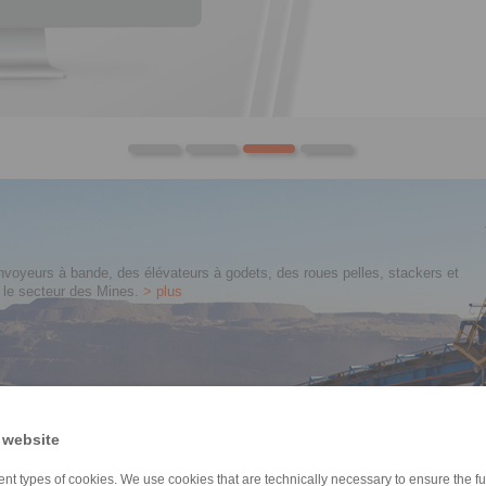
Electrom
oyeurs à bande, des élévateurs à godets, des roues pelles, stackers et
s le secteur des Mines.
> plus
 website
nt types of cookies. We use cookies that are technically necessary to ensure the fun