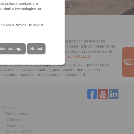
ese optional cookies are
nd similar technologies on
ur
Cookie Notice
. To adjust
Force de propositions, la société doit sa position de leader en
France à la qualité des fabrications du Groupe, à la compétence de
kie settings
Reject
son équipe d’experts techniques et à son organisation axée sur le
service et la disponibilité.
Certification ISO 9001:2015
.
SIAM RINGSPANN développe un partenariat actif, personnalisé
avec ses clients constructeurs pour apporter des solutions
innovantes, durables, et adaptées à l’Industrie 4.0.
Service
Téléchargement
Catalogues
Brochures
Modeles CAO