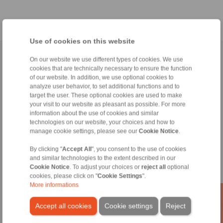
Use of cookies on this website
Accueil
|
Formulaire de contact
|
Mentions légales
|
Politique de
On our website we use different types of cookies. We use
cookies that are technically necessary to ensure the function
confidentialité
|
Conditions Générales Professionnelles D'Affaires
|
of our website. In addition, we use optional cookies to
Connexion
analyze user behavior, to set additional functions and to
target the user. These optional cookies are used to make
your visit to our website as pleasant as possible. For more
information about the use of cookies and similar
technologies on our website, your choices and how to
manage cookie settings, please see our
Cookie Notice
.
By clicking "
Accept All
", you consent to the use of cookies
Produits
and similar technologies to the extent described in our
Aperçu
Cookie Notice
. To adjust your choices or
reject all
optional
Roues libres
cookies, please click on "
Cookie Settings
".
Freins
More informations
Liaisons Arbre-Moyeu
Accouplements fortes charges
Accept all cookies
Cookie settings
Reject
Accouplements industriels
Accouplements de précision