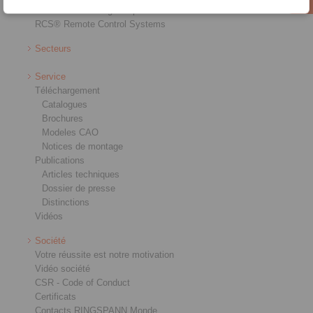
Mandrins de serrage de précision
RCS® Remote Control Systems
Secteurs
Service
Téléchargement
Catalogues
Brochures
Modeles CAO
Notices de montage
Publications
Articles techniques
Dossier de presse
Distinctions
Vidéos
Société
Votre réussite est notre motivation
Vidéo société
CSR - Code of Conduct
Certificats
Contacts RINGSPANN Monde