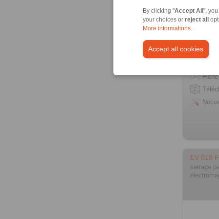
By clicking "
Accept All
", you
your choices or
reject all
opt
More informations
Accept all cookies
Infor
Fiche
Télé
Notic
EV 018 
serrage pa
électroma