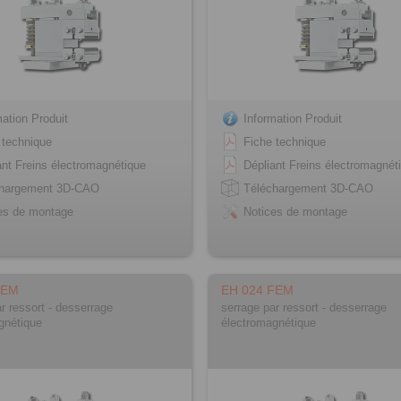
mation Produit
Information Produit
 technique
Fiche technique
ant Freins électromagnétique
Dépliant Freins électromagnét
chargement 3D-CAO
Téléchargement 3D-CAO
es de montage
Notices de montage
FEM
EH 024 FEM
r ressort - desserrage
serrage par ressort - desserrage
gnétique
électromagnétique