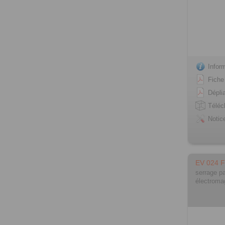
Infor
Fiche
Dépli
Télé
Notic
EV 024 
serrage pa
électroma