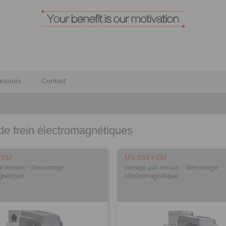
eautés
Contact
de frein électromagnétiques
FEM
MV 033 FEM
r ressort - desserrage
serrage par ressort - desserrage
gnétique
électromagnétique