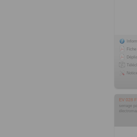
Infor
Fiche
Dépli
Télé
Notic
EV 028 
serrage pa
électroma