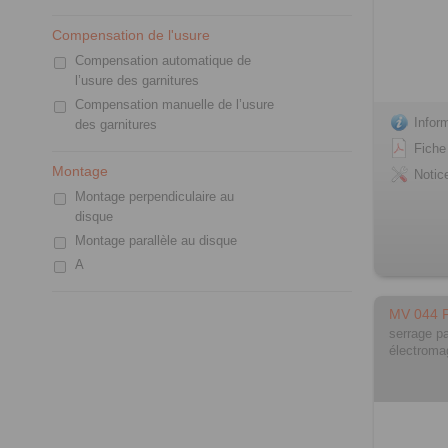
Compensation de l'usure
Compensation automatique de
l’usure des garnitures
Compensation manuelle de l’usure
Infor
des garnitures
Fiche
Montage
Notic
Montage perpendiculaire au
disque
Montage parallèle au disque
A
MV 044 
serrage pa
électroma