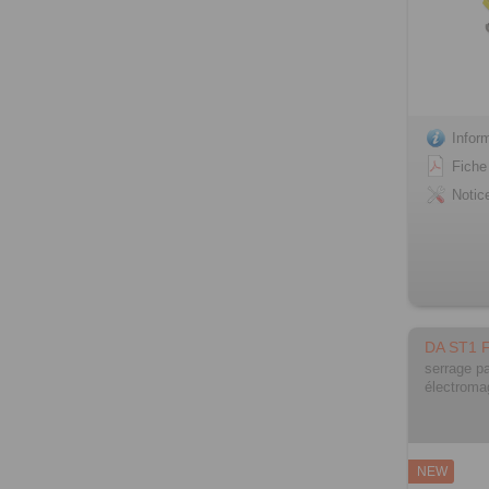
Infor
Fiche
Notic
DA ST1 
serrage pa
électroma
NEW