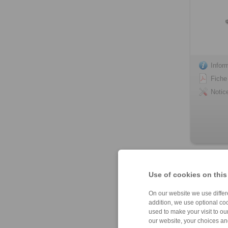
Infor
Fiche
Notic
DH 012 
serrage pa
Use of cookies on this
électroma
On our website we use differe
addition, we use optional coo
used to make your visit to o
our website, your choices a