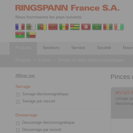
Nous fournissons les pays suivants:
Produits
Secteurs
Service
Société
Nouv
Produits
>
Freins
>
Pinces de frein électromagnétiques
Affiner par
Pinces 
Serrage
MV 022 
Serrage électromagnétique
serrage pa
Serrage par ressort
électroma
Desserrage
Desserrage électromagnétique
Desserrage par ressort