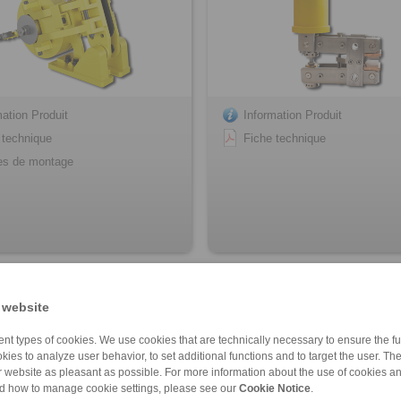
mation Produit
Information Produit
 technique
Fiche technique
es de montage
FEM
DV 020 FEM
r ressort - desserrage
serrage par ressort - desserrage
 website
gnétique
électromagnétique
nt types of cookies. We use cookies that are technically necessary to ensure the fun
kies to analyze user behavior, to set additional functions and to target the user. Th
ur website as pleasant as possible. For more information about the use of cookies a
nd how to manage cookie settings, please see our
Cookie Notice
.