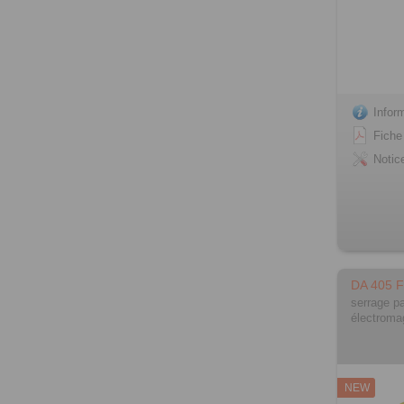
Infor
Fiche
Notic
DA 405 
serrage pa
électroma
NEW