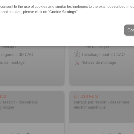
 consent to the use of cookies and similar technologies to the extent described in o
ional cookies, please click on "
Cookie Settings
".
Coo
mation Produit
Information Produit
 technique
Fiche technique
chargement 3D-CAO
Téléchargement 3D-CAO
es de montage
Notices de montage
FEM
EH 018 FEM
r ressort - desserrage
serrage par ressort - desserrage
gnétique
électromagnétique