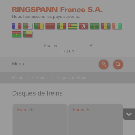
Nous fournissons les pays suivants:
FR
|
EN
Menu
Produits
>
Freins
>
Disques de freins
Disques de freins
Forme B
Forme F