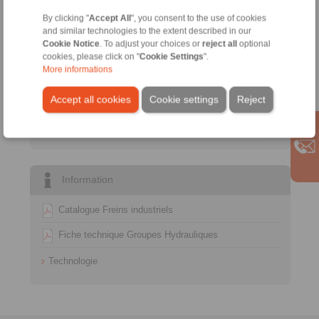
+33 (0)4 78 83 59 01
By clicking "
Accept All
", you consent to the use of cookies
commercial@ringspann.fr
and similar technologies to the extent described in our
Cookie Notice
. To adjust your choices or
reject all
optional
Service Technique:
cookies, please click on "
Cookie Settings
".
More informations
+33 (0)4 78 83 59 01
commercial@ringspann.fr
Accept all cookies
Cookie settings
Reject
Demande technique
Information
Catalogue Freins industriels
Fiche technique Groupes Hydrauliques
Technologie