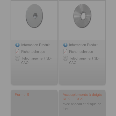
Information Produit
Information Produit
Fiche technique
Fiche technique
Téléchargement 3D-
Téléchargement 3D-
CAO
CAO
Forme S
Accouplements à doigts
REK … DCS
avec anneau et disque de
frein