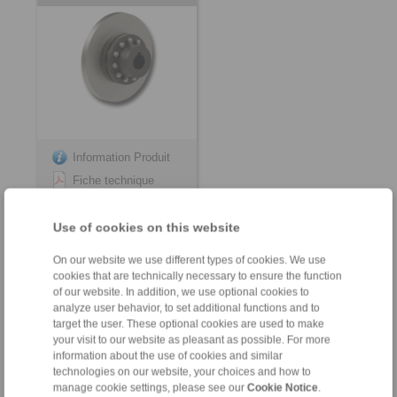
Information Produit
Fiche technique
Notices de montage
Use of cookies on this website
On our website we use different types of cookies. We use
cookies that are technically necessary to ensure the function
of our website. In addition, we use optional cookies to
analyze user behavior, to set additional functions and to
target the user. These optional cookies are used to make
your visit to our website as pleasant as possible. For more
Contact
information about the use of cookies and similar
technologies on our website, your choices and how to
Service Commercial:
manage cookie settings, please see our
Cookie Notice
.