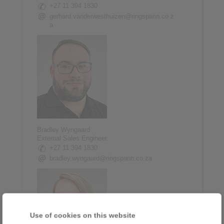
+27 11 394 1830
gerhard.vanderwesthuizen@ringspann.co.z
a
Bradley Wyngaard
External Sales Engineer
+27 11 394 1830
bradley.wyngaard@ringspann.co.za
Use of cookies on this website