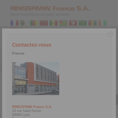
Nous fournissons les pays suivants:
Contactez-nous
FR
|
EN
France
Menu
Société
>
Contacts RINGSPANN Monde
>
Afrique du Sud
Afrique du Sud
RINGSPANN France S.A.
23 rue Saint-Simon
69009 Lyon