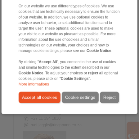
On our website we use different types of cookies. We use
cookies that are technically necessary to ensure the function
of our website. In addition, we use optional cookies to
analyze user behavior, to set additional functions and to
Candice Vreugdenburg
target the user. These optional cookies are used to make
Internal Sales
your visit to our website as pleasant as possible. For more
+27 11 394 1830
information about the use of cookies and similar
+27 11 975 6504
technologies on our website, your choices and how to
manage cookie settings, please see our
Cookie Notice
.
By clicking "
Accept All
", you consent to the use of cookies
and similar technologies to the extent described in our
Cookie Notice
. To adjust your choices or
reject all
optional
cookies, please click on "
Cookie Settings
".
More informations
Accept all cookies
Cookie settings
Reject
Rudi Jeggle
Internal Sales Manager
+27 11 394 1830
rudi.jeggle@ringspann.co.za