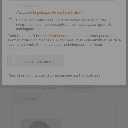
250
/ 250 characters
J’accepte la
politique de confidentialité
*
En cochant cette case, vous acceptez de recevoir des
informations sur notre société et nos nouveautés (produits,
catalogues...)
Conformément à la
loi « informatique et libertés »
, vous pouvez
exercer votre droit d’accès aux données vous concernant et les faire
rectifier en contactant le service marketing sur info@siam-
ringspann.fr.
Je ne suis pas un robot
*
Les champs marqués d’un astérisque sont obligatoires.
Personnes à contacter
Notre société
Sales Area