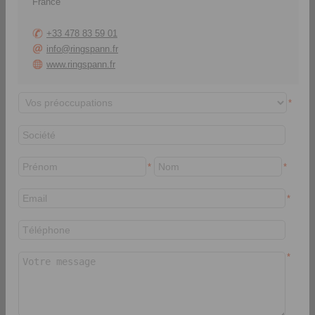
France
+33 478 83 59 01
info@ringspann.fr
www.ringspann.fr
*
RINGSPANN South Africa (Pty) Ltd.
96 Plane Road, 1619 Spartan, Kempton Park
P.O. Box 8111, Edenglen 1613
*
*
Afrique du Sud
+27 11 394 1830
*
info@ringspann.co.za
www.ringspann.co.za
> Formulaire de contact
*