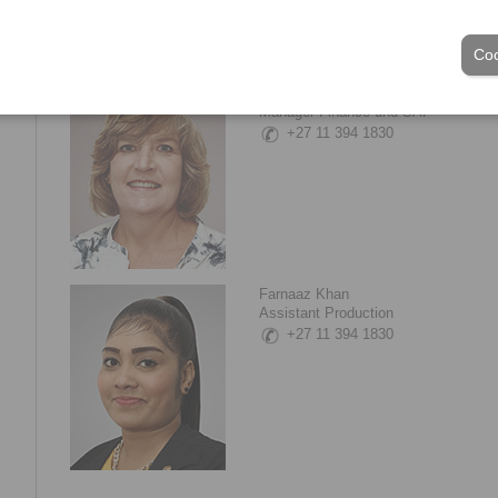
Coo
Lenie Schmidt
Manager Finance und SAP
+27 11 394 1830
Farnaaz Khan
Assistant Production
+27 11 394 1830