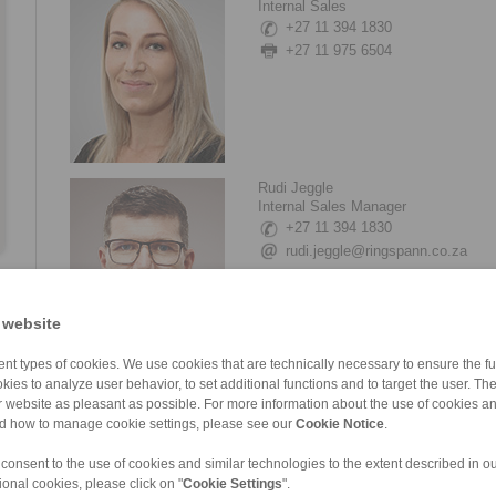
Internal Sales
+27 11 394 1830
+27 11 975 6504
Rudi Jeggle
Internal Sales Manager
+27 11 394 1830
rudi.jeggle@ringspann.co.za
 website
nt types of cookies. We use cookies that are technically necessary to ensure the fun
kies to analyze user behavior, to set additional functions and to target the user. Th
Rowann Bobbins
ur website as pleasant as possible. For more information about the use of cookies a
Accounts/HR
nd how to manage cookie settings, please see our
Cookie Notice
.
+27 11 394 1830
 consent to the use of cookies and similar technologies to the extent described in o
ional cookies, please click on "
Cookie Settings
".