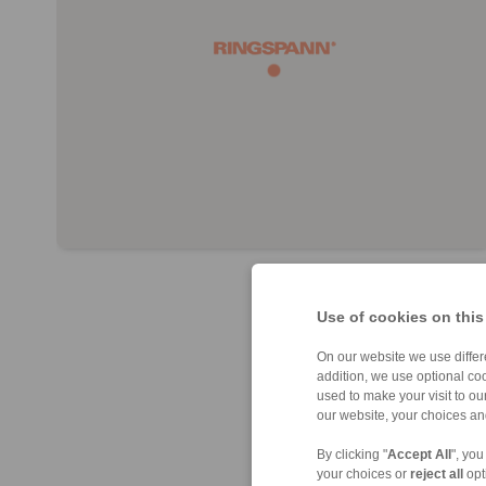
Use of cookies on this
On our website we use differe
addition, we use optional coo
used to make your visit to o
our website, your choices a
By clicking "
Accept All
", you
your choices or
reject all
opt