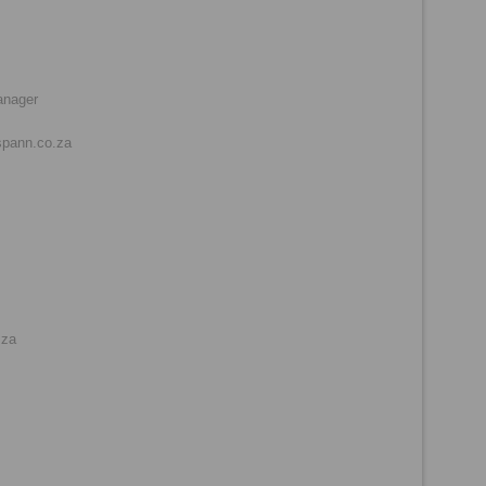
anager
spann.co.za
.za