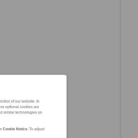
ction of our website. In
ese optional cookies are
nd similar technologies on
ur
Cookie Notice
. To adjust