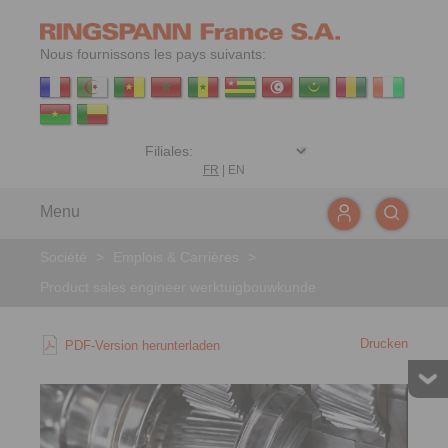
Nous fournissons les pays suivants:
FR
|
EN
Menu
Société
>
Emplois & Carrières
>
Product sales engineer werktuigbouwkunde
Drucken
PDF-Version herunterladen