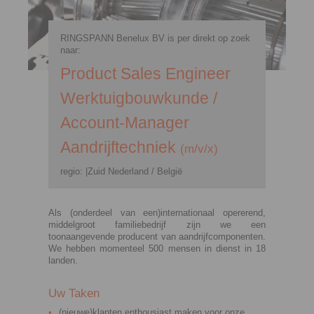
RINGSPANN Benelux BV is per direkt op zoek
naar:
Product Sales Engineer
Werktuigbouwkunde /
Account-Manager
Aandrijftechniek
(m/v/x)
regio: |Zuid Nederland / België
Als (onderdeel van een)internationaal opererend,
middelgroot familiebedrijf zijn we een
toonaangevende producent van aandrijfcomponenten.
We hebben momenteel 500 mensen in dienst in 18
landen.
Uw Taken
(nieuwe)klanten enthousiast maken voor onze