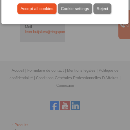
Graag uw sollicitatie
incl. Salarisindicatie
Accept all cookies
Cookie settings
Reject
en mogelijke
aanvangsdatum
naar onderstaand E-
Mail
leon.huijskes@ringspann.nl
.
Accueil
|
Formulaire de contact
|
Mentions légales
|
Politique de
confidentialité
|
Conditions Générales Professionnelles D'Affaires
|
Connexion
Produits