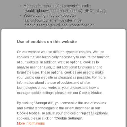
Afgeronde technisch/commerciele studie
(werktuigbouwkunde/machinebouw) (HBO niveau)
Werkervaring in de verkoop van
aandrijfcomponenten idealiter in de
productsegmenten vrijloop, koppelingen of
remmen in een industriële omgeving
Geniet ervan klanten te overtuigen van onze
hoogwaardige, toonaangevende producten
Use of cookies on this website
Open, dynamische en doelgerichte persoonlijkheid
Bereidheid om te reizen binnen Zuid Nederland en
On our website we use different types of cookies. We use
België
cookies that are technically necessary to ensure the function
of our website. In addition, we use optional cookies to
Je kunt een baan verwachten in een veilige,
analyze user behavior, to set additional functions and to
industriële omgeving met uitstekende vooruitzichten,
target the user. These optional cookies are used to make
ook voor je persoonlijke ontwikkeling.
your visit to our website as pleasant as possible. For more
information about the use of cookies and similar
RINGSPANN Benelux BV
technologies on our website, your choices and how to
Nieuwenkampsmaten 6-15
manage cookie settings, please see our
Cookie Notice
.
7472 DE Goor
+31 547261365
By clicking "
Accept All
", you consent to the use of cookies
Leon.Huijskes@ringspann.nl
and similar technologies to the extent described in our
www.ringspann.nl
Cookie Notice
. To adjust your choices or
reject all
optional
cookies, please click on "
Cookie Settings
".
More informations