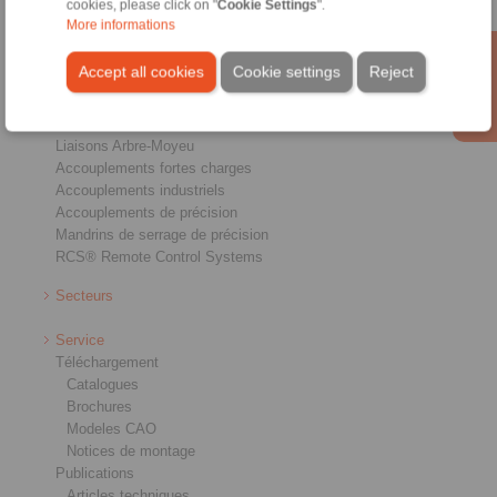
cookies, please click on "
Cookie Settings
".
More informations
Produits
Accept all cookies
Cookie settings
Reject
Aperçu
Roues libres
Freins
Liaisons Arbre-Moyeu
Accouplements fortes charges
Accouplements industriels
Accouplements de précision
Mandrins de serrage de précision
RCS® Remote Control Systems
Secteurs
Service
Téléchargement
Catalogues
Brochures
Modeles CAO
Notices de montage
Publications
Articles techniques