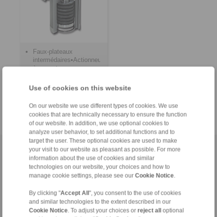
Faux-plateaux
intermédaires•Actionneur
à ressort•pour
machines
d&aposéquilibrage
Use of cookies on this website
On our website we use different types of cookies. We use
cookies that are technically necessary to ensure the function
of our website. In addition, we use optional cookies to
analyze user behavior, to set additional functions and to
target the user. These optional cookies are used to make
your visit to our website as pleasant as possible. For more
Accueil
|
Formulaire de contact
|
Mentions légales
|
Politique de
information about the use of cookies and similar
confidentialité
|
Conditions Générales Professionnelles D'Affaires
|
technologies on our website, your choices and how to
manage cookie settings, please see our
Connexion
Cookie Notice
.
By clicking "
Accept All
", you consent to the use of cookies
and similar technologies to the extent described in our
Cookie Notice
. To adjust your choices or
reject all
optional