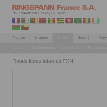
Nous fournissons les pays suivants:
Produits
Secteurs
Service
Société
Nouv
Service
>
Téléchargement
>
Modeles CAO
>
Roues libres
Roues libres internes FXN