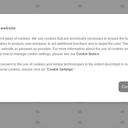
50
60
40
55
60
40
50
60
32
 website
55
60
32
nt types of cookies. We use cookies that are technically necessary to ensure the fun
kies to analyze user behavior, to set additional functions and to target the user. Th
50
70
40
ur website as pleasant as possible. For more information about the use of cookies a
nd how to manage cookie settings, please see our
Cookie Notice
.
60
70
40
 consent to the use of cookies and similar technologies to the extent described in o
50
70
40
ional cookies, please click on "
Cookie Settings
".
60
70
40
Coo
75
80
45
75
80
45
60
65
45
60
65
45