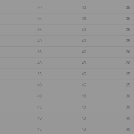
30
30
35
35
36
35
35
40
35
40
40
35
35
45
26
40
45
26
35
45
25
40
45
25
40
48
30
45
48
30
40
48
40
45
48
40