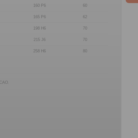
160 P6
60
165 P6
62
198 H6
70
215 J6
70
258 H6
80
s CAO.