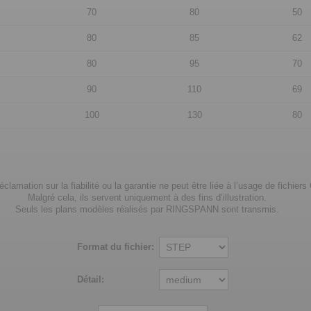
70
80
50
80
85
62
80
95
70
90
110
69
100
130
80
clamation sur la fiabilité ou la garantie ne peut être liée à l’usage de fichier
Malgré cela, ils servent uniquement à des fins d’illustration.
Seuls les plans modèles réalisés par RINGSPANN sont transmis.
Format du fichier:
Détail: