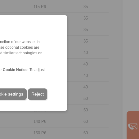
115 P6
35
115 P6
35
120 J6
35
120 J6
35
ction of our website. In
ese optional cookies are
125 P6
40
nd similar technologies on
125 P6
40
ur
Cookie Notice
. To adjust
130 P6
40
130 P6
40
kie settings
Reject
140 P6
50
150 P6
50
140 P6
60
150 P6
60