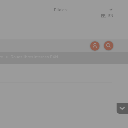
FR
|
EN
re
>
Roues libres internes FXN