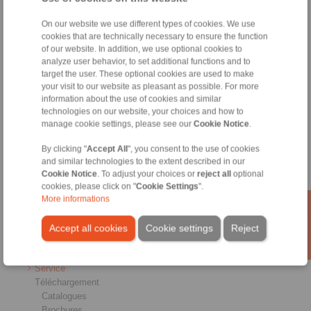
On our website we use different types of cookies. We use
cookies that are technically necessary to ensure the function
of our website. In addition, we use optional cookies to
analyze user behavior, to set additional functions and to
target the user. These optional cookies are used to make
your visit to our website as pleasant as possible. For more
Produits
information about the use of cookies and similar
Aperçu
technologies on our website, your choices and how to
Roues libres
manage cookie settings, please see our
Cookie Notice
.
Freins
Liaisons Arbre-Moyeu
By clicking "
Accept All
", you consent to the use of cookies
Accouplements fortes charges
and similar technologies to the extent described in our
Accouplements industriels
Cookie Notice
. To adjust your choices or
reject all
optional
cookies, please click on "
Cookie Settings
".
Accouplements de précision
More informations
Mandrins de serrage de précision
RCS® Remote Control Systems
Accept all cookies
Cookie settings
Reject
Secteurs
Service
Téléchargement
Catalogues
Brochures