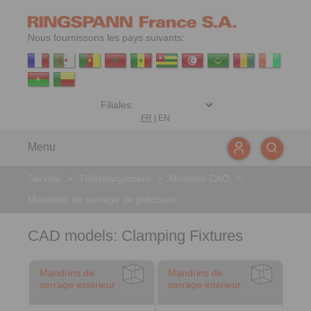
Nous fournissons les pays suivants:
FR
|
EN
Menu
Service
>
Téléchargement
>
Modeles CAO
>
Mandrins de serrage de précision
CAD models: Clamping Fixtures
Mandrins de
Mandrins de
serrage extérieur
serrage intérieur