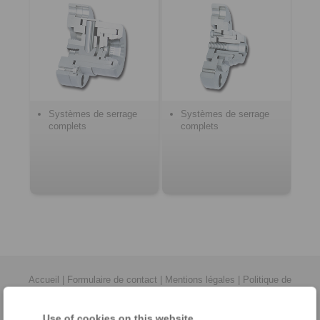
Systèmes de serrage
Systèmes de serrage
complets
complets
Accueil
|
Formulaire de contact
|
Mentions légales
|
Politique de
confidentialité
|
Conditions Générales Professionnelles D'Affaires
|
Connexion
Use of cookies on this website