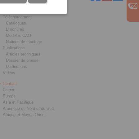
Service
Téléchargement
Catalogues
Brochures
Modeles CAO
Notices de montage
Publications
Articles techniques
Dossier de presse
Distinctions
Vidéos
Contact
France
Europe
Asie et Pacifique
Amérique du Nord et du Sud
Afrique et Moyen Orient