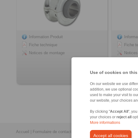
Information Produit
Informa
Fiche technique
Fiche t
Notices de montage
Notice
Use of cookies on this
On our website we use differe
addition, we use optional coo
used to make your visit to o
our website, your choices a
By clicking "
Accept All
", you
your choices or
reject all
opt
More informations
Accueil
|
Formulaire de contact
|
Mentions légales
|
Politique de conf
Accept all cookies