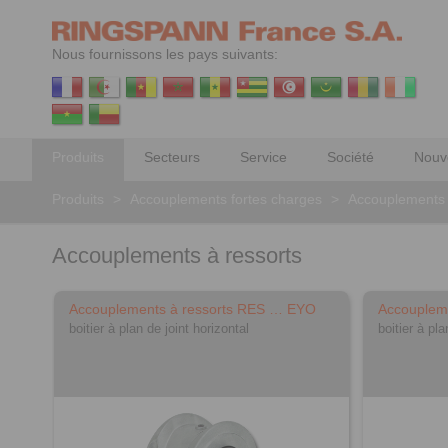
Nous fournissons les pays suivants:
Produits
Secteurs
Service
Société
Nouv
Produits
>
Accouplements fortes charges
>
Accouplements 
Accouplements à ressorts
Accouplements à ressorts RES … EYO
Accouplem
boitier à plan de joint horizontal
boitier à pla