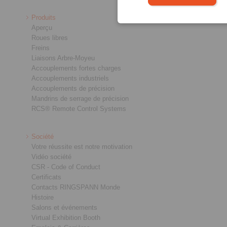
Produits
Aperçu
Roues libres
Freins
Liaisons Arbre-Moyeu
Accouplements fortes charges
Accouplements industriels
Accouplements de précision
Mandrins de serrage de précision
RCS® Remote Control Systems
Société
Votre réussite est notre motivation
Vidéo société
CSR - Code of Conduct
Certificats
Contacts RINGSPANN Monde
Histoire
Salons et événements
Virtual Exhibition Booth