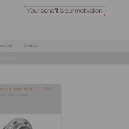
eautés
Contact
à ressorts
ents à ressorts RES … ETO
n de joint vertical