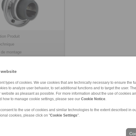
tion Produit
echnique
s de montage
 website
nt types of cookies. We use cookies that are technically necessary to ensure the fun
kies to analyze user behavior, to set additional functions and to target the user. Th
ur website as pleasant as possible. For more information about the use of cookies a
nd how to manage cookie settings, please see our
Cookie Notice
.
 consent to the use of cookies and similar technologies to the extent described in o
ional cookies, please click on "
Cookie Settings
".
identialité
|
Conditions Générales Professionnelles D'Affaires
|
Connexion
Coo