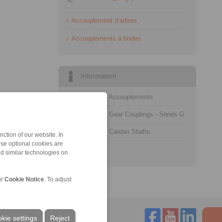
Accouplement d’arbres
Accouplements à brides
Information
Catalogue Accouplements
Catalogue Gear Couplings - Series G
Catalogue Cardan Shafts
ction of our website. In
ese optional cookies are
Technologie
nd similar technologies on
ur
Cookie Notice
. To adjust
kie settings
Reject