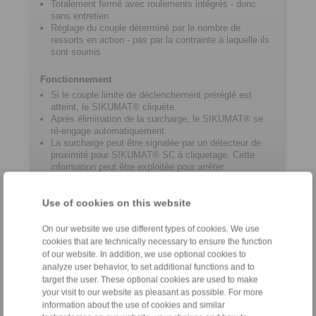
Totalement fermé avec roulements intégrés - donc
sans entretien
Réglage du couple déterminé par le nombre de
ressorts en action - pas par la contrainte à laquelle ils
sont soumis
Fonctionnement
Si le couple limite de déclenchement préréglé est
atteint, le SIKUMAT® cliquète.
Après élimination de la surcharge, le SIKUMAT® se
ré-engage automatiquement.
La surcharge peut être signalée par un détecteur de
proximité pour SIKUMAT® SC à cliquetage. Cette
information peut être exploitée pour arrêter
immédiatement l’entraînement ou activer une fonction
de contrôle.
Use of cookies on this website
On our website we use different types of cookies. We use
Information Produit
cookies that are technically necessary to ensure the function
of our website. In addition, we use optional cookies to
analyze user behavior, to set additional functions and to
Fiche technique SC
target the user. These optional cookies are used to make
Catalogue Limiteurs de surcharge
your visit to our website as pleasant as possible. For more
information about the use of cookies and similar