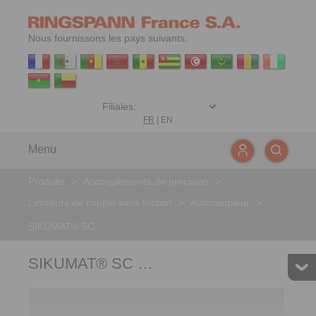
Nous fournissons les pays suivants:
FR
|
EN
Menu
Produits
>
Accouplements de précision
>
Limiteurs de couple sans friction
>
Autocoupleur
>
SIKUMAT® SC …
SIKUMAT® SC …