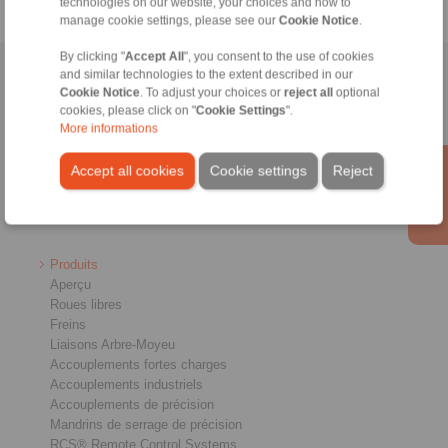
technologies on our website, your choices and how to
manage cookie settings, please see our
Cookie Notice
.
By clicking "
Accept All
", you consent to the use of cookies
and similar technologies to the extent described in our
Accueil
|
Formulaire de contact
|
Mentions légales
|
Politique de
Cookie Notice
. To adjust your choices or
reject all
optional
confidentialité
|
Conditions Générales Professionnelles D'Affaires
|
cookies, please click on "
Cookie Settings
".
Connexion
More informations
Accept all cookies
Cookie settings
Reject
Produits
Aperçu
Roues libres
Freins
Liaisons Arbre-Moyeu
Accouplements fortes charges
Accouplements industriels
Accouplements de précision
Mandrins de serrage de précision
RCS® Remote Control Systems