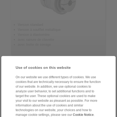
Version standard
Version à soufflet métallique
Version à élastomère
avec rainure de clavette
avec frette de serrage
Accouplements à lamelles servo
Use of cookies on this website
On our website we use different types of cookies. We use
cookies that are technically necessary to ensure the function
of our website. In addition, we use optional cookies to
analyze user behavior, to set additional functions and to
target the user. These optional cookies are used to make
your visit to our website as pleasant as possible. For more
information about the use of cookies and similar
technologies on our website, your choices and how to
manage cookie settings, please see our
Cookie Notice
.