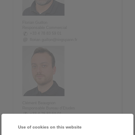
Florian Guillon
Responsable Commercial
+33 4 78 83 59 01
florian.guillon@ringspann.fr
Clément Beaugnon
Responsable Bureau d‘Etudes
+33 4 78 83 59 01
clement.beaugnon@ringspann.fr
Use of cookies on this website