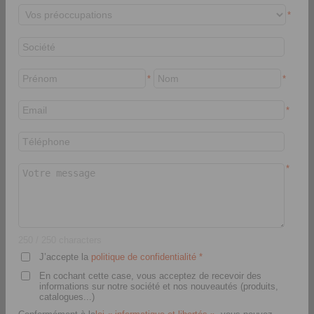
*
*
*
*
RINGSPANN France S.A.
23 rue Saint-Simon
*
69009 Lyon
France
+33 478 83 59 01
info@ringspann.fr
www.ringspann.fr
250
/ 250 characters
> Formulaire de contact
J’accepte la
politique de confidentialité
*
En cochant cette case, vous acceptez de recevoir des
informations sur notre société et nos nouveautés (produits,
catalogues...)