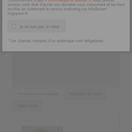
Conformément à la
loi « informatique et libertés »
, vous pouvez
exercer votre droit d’accès aux données vous concernant et les faire
rectifier en contactant le service marketing sur info@siam-
ringspann.fr.
Je ne suis pas un robot
*
Les champs marqués d’un astérisque sont obligatoires.
Personnes à contacter
A propos de nous
Sales Area