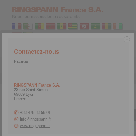
Nous fournissons les pays suivants:
Contactez-nous
FR
|
EN
France
Menu
Contact
>
France
RINGSPANN France S.A.
23 rue Saint-Simon
69009 Lyon
France
France
+33 478 83 59 01
info@ringspann.fr
www.ringspann.fr