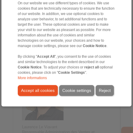
On our website we use different types of cookies. We use
cookies that are technically necessary to ensure the function
of our website. In addition, we use optional cookies to
analyze user behavior, to set additional functions and to
target the user. These optional cookies are used to make
your visit to our website as pleasant as possible. For more
information about the use of cookies and similar
technologies on our website, your choices and how to
manage cookie settings, please see our
Cookie Notice
.
Johanna Amsellem
Commerciale, Responsable Communication
By clicking "
Accept All
", you consent to the use of cookies
+33 4 78 83 59 01
and similar technologies to the extent described in our
johanna.amsellem@ringspann.fr
Cookie Notice
. To adjust your choices or
reject all
optional
cookies, please click on "
Cookie Settings
".
More informations
Accept all cookies
Cookie settings
Reject
Laurence Le Viavant
Responsable Administration des Ventes et