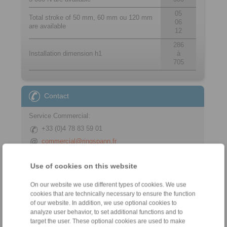
05
Total stroke of 50 mm, 60 mm ou 120 mm
06
are available
12
286
Installation dimension h1
à
705
Contact
Service Commercial:
+33 (0)4 78 83 59 01
commercial@ringspann.fr
Service Technique:
Use of cookies on this website
+33 (0)4 78 83 59 01
On our website we use different types of cookies. We use
commercial@ringspann.fr
cookies that are technically necessary to ensure the function
of our website. In addition, we use optional cookies to
analyze user behavior, to set additional functions and to
target the user. These optional cookies are used to make
Outils