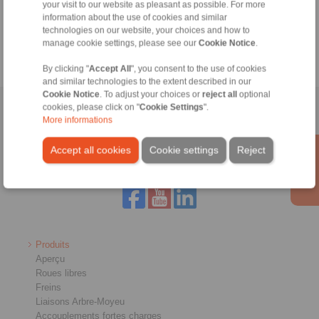
your visit to our website as pleasant as possible. For more
information about the use of cookies and similar
Outil de calcul
technologies on our website, your choices and how to
manage cookie settings, please see our
Cookie Notice
.
By clicking "
Accept All
", you consent to the use of cookies
and similar technologies to the extent described in our
Cookie Notice
. To adjust your choices or
reject all
optional
cookies, please click on "
Cookie Settings
".
Accueil
|
Formulaire de contact
|
Mentions légales
|
Politique de
More informations
confidentialité
|
Conditions Générales Professionnelles D'Affaires
|
Connexion
Accept all cookies
Cookie settings
Reject
Produits
Aperçu
Roues libres
Freins
Liaisons Arbre-Moyeu
Accouplements fortes charges