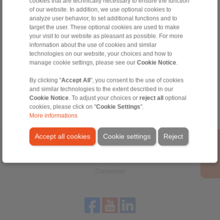
cookies that are technically necessary to ensure the function
à disque
, de
freins à tambour
, de
freins hydrauliques
, de
freins
of our website. In addition, we use optional cookies to
pneumatiques
, de
frettes d’assemblage
, de
liaisons arbre
analyze user behavior, to set additional functions and to
moyeu
,
d’accouplements
, de
limiteurs de couple
, et de
target the user. These optional cookies are used to make
mandrins de serrage
.
your visit to our website as pleasant as possible. For more
information about the use of cookies and similar
Force de propositions, la société doit sa position de leader en
technologies on our website, your choices and how to
France à la qualité des fabrications du Groupe, à la
manage cookie settings, please see our
Cookie Notice
.
compétence de son équipe d’experts techniques et à son
organisation axée sur le service et la disponibilité.
Certification
By clicking "
Accept All
", you consent to the use of cookies
ISO 9001:2015
.
and similar technologies to the extent described in our
Cookie Notice
. To adjust your choices or
reject all
optional
SIAM RINGSPANN développe un partenariat actif,
personnalisé avec ses clients constructeurs pour apporter des
cookies, please click on "
Cookie Settings
".
solutions innovantes, durables, et adaptées à l’Industrie 4.0.
More informations
Accept all cookies
Cookie settings
Reject
Accueil
|
Formulaire de contact
|
Mentions légales
|
Politique de
confidentialité
|
Conditions Générales Professionnelles D'Affaires
|
Connexion