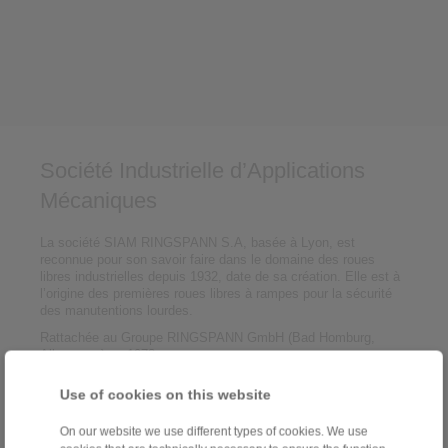
Société Industrielle d’Applications
Mécaniques
La société SIAM RINGSPANN S.A, basée à Lyon, est
reconnue pour son savoir faire dans le domaine des roues
libres industrielles depuis 1932, date de sa création. Elle est à
l’origine des premières roues libres à rampes pour la sécurité
des manutentions lourdes.
Rattachée au Groupe RINGSPANN GmbH (Bad Homburg,
Allemagne) en 1978.
Use of cookies on this website
Concepteur et fabricant de Composants en Transmission
mécanique,
Câbles Push Pull
et Serrage de précision.
On our website we use different types of cookies. We use
Fournisseur majeur de
roues libres et d’antidévireurs
, de
freins