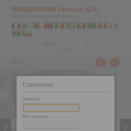
Nous fournissons les pays suivants
FR
|
EN
Menu
Connexion
Identifiant
Mots de passe
Elimination of flank change during